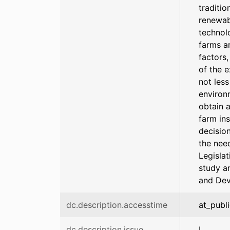
traditi
renewab
technol
farms a
factors,
of the 
not less
environ
obtain a
farm in
decision
the nee
Legislat
study an
and Dev
dc.description.accesstime
at_publ
dc.description.issue
I