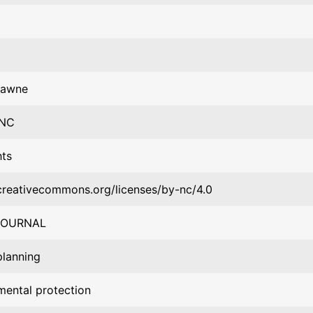
rawne
-NC
hts
/creativecommons.org/licenses/by-nc/4.0
JOURNAL
planning
mental protection