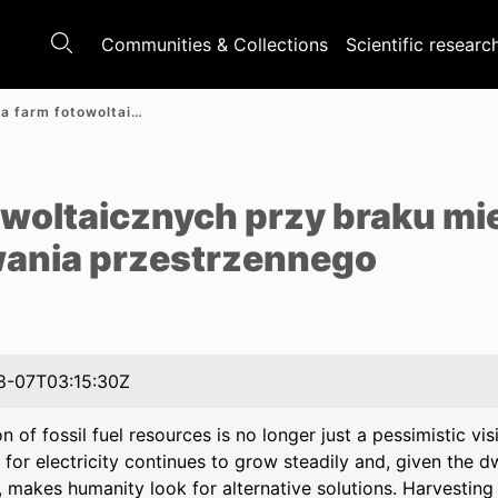
Communities & Collections
Scientific researc
Lokalizacja farm fotowoltaicznych przy braku miejscowego planu zagospodarowania przestrzennego
e
towoltaicznych przy braku m
ania przestrzennego
8-07T03:15:30Z
n of fossil fuel resources is no longer just a pessimistic vi
or electricity continues to grow steadily and, given the dw
, makes humanity look for alternative solutions. Harvestin