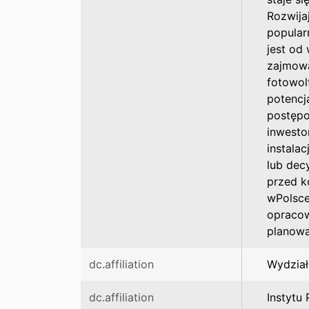
Rozwija
popularn
jest od
zajmowa
fotowol
potencj
postępo
inwesto
instala
lub decy
przed k
wPolsce
opracow
planowa
dc.affiliation
Wydział
dc.affiliation
Instytu