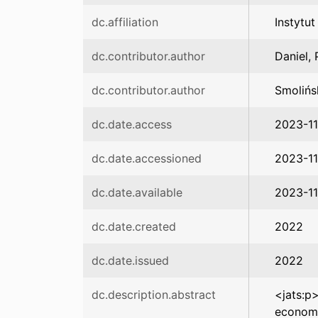
dc.affiliation
Instytu
dc.contributor.author
Daniel,
dc.contributor.author
Smolińs
dc.date.access
2023-1
dc.date.accessioned
2023-11
dc.date.available
2023-11
dc.date.created
2022
dc.date.issued
2022
dc.description.abstract
<jats:p>
economy