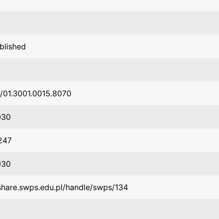
blished
/01.3001.0015.8070
030
247
030
/share.swps.edu.pl/handle/swps/134