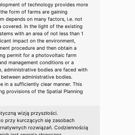
elopment of technology provides more
 the form of farms are gaining
em depends on many factors, i.e. not
a covered. In the light of the existing
tems with an area of not less than 1
ificant impact on the environment,
ment procedure and then obtain a
ding permit for a photovoltaic farm
 and management conditions or a
e, administrative bodies are faced with
 between administrative bodies.
e in a sufficiently clear manner. This
ng provisions of the Spatial Planning
tyczną wizją przyszłości.
 co przy kurczących się zasobach
ternatywnych rozwiązań. Codziennością
nich jest energia słoneczna.