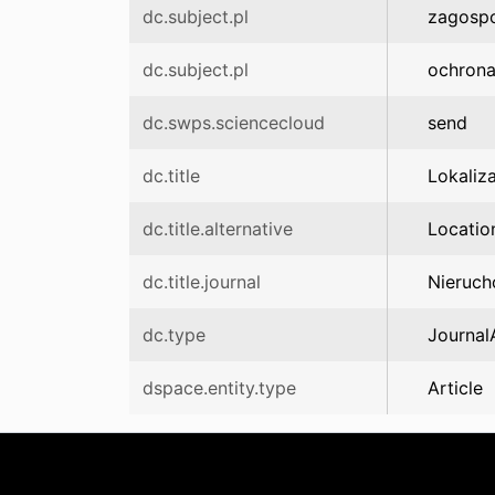
dc.subject.pl
zagospo
dc.subject.pl
ochrona
dc.swps.sciencecloud
send
dc.title
Lokaliz
dc.title.alternative
Locatio
dc.title.journal
Nieruch
dc.type
JournalA
dspace.entity.type
Article