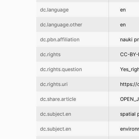
dc.language
en
dc.language.other
en
dc.pbn.affiliation
nauki p
dc.rights
CC-BY
dc.rights.question
Yes_rig
dc.rights.uri
https:/
dc.share.article
OPEN_
dc.subject.en
spatial 
dc.subject.en
environ