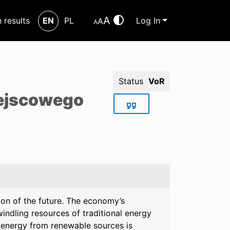
A
h results
EN
PL
Log In
A
A
Status
VoR
iejscowego
sion of the future. The economy’s
indling resources of traditional energy
g energy from renewable sources is