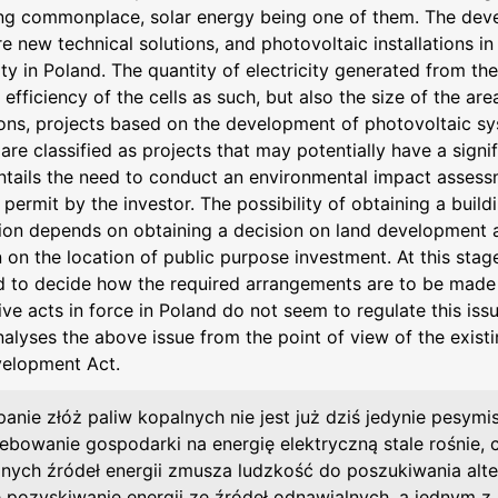
g commonplace, solar energy being one of them. The dev
 new technical solutions, and photovoltaic installations in
ty in Poland. The quantity of electricity generated from th
 efficiency of the cells as such, but also the size of the are
ions, projects based on the development of photovoltaic sys
are classified as projects that may potentially have a sign
ntails the need to conduct an environmental impact assess
 permit by the investor. The possibility of obtaining a buil
ation depends on obtaining a decision on land development
 on the location of public purpose investment. At this stag
d to decide how the required arrangements are to be made
ive acts in force in Poland do not seem to regulate this issu
alyses the above issue from the point of view of the existi
elopment Act.
anie złóż paliw kopalnych nie jest już dziś jedynie pesymis
ebowanie gospodarki na energię elektryczną stale rośnie,
jnych źródeł energii zmusza ludzkość do poszukiwania al
ię pozyskiwanie energii ze źródeł odnawialnych, a jednym z 