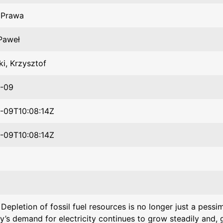
t Prawa
 Paweł
ki, Krzysztof
1-09
-09T10:08:14Z
-09T10:08:14Z
Depletion of fossil fuel resources is no longer just a pessim
’s demand for electricity continues to grow steadily and, 