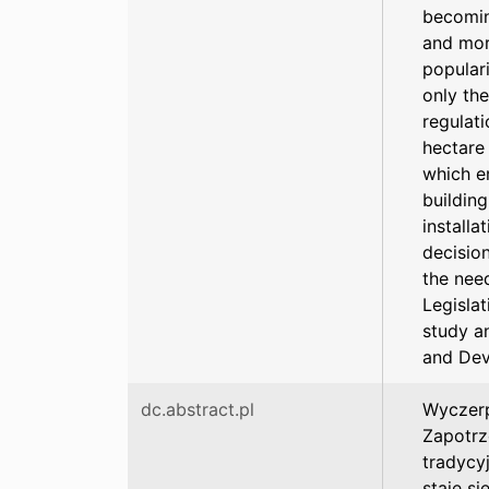
becomin
and more
populari
only the
regulat
hectare 
which e
building
install
decision
the nee
Legislat
study an
and Dev
dc.abstract.pl
Wyczerp
Zapotrz
tradycy
staje s