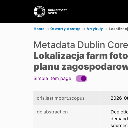
Home
Otwarty dostęp
Artykuły
Metadata Dublin Cor
Lokalizacja farm fo
planu zagospodarow
Simple item page
cris.lastimport.scopus
2026-0
dc.abstract.en
Depletio
demand f
sources