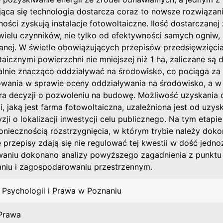
jąca się technologia dostarcza coraz to nowsze rozwiązani
ości zyskują instalacje fotowoltaiczne. Ilość dostarczanej 
 wielu czynników, nie tylko od efektywności samych ogniw,
nej. W świetle obowiązujących przepisów przedsięwzięci
taicznymi powierzchni nie mniejszej niż 1 ha, zaliczane s
alnie znacząco oddziaływać na środowisko, co pociąga z
wania w sprawie oceny oddziaływania na środowisko, a w d
ra decyzji o pozwoleniu na budowę. Możliwość uzyskania 
cji, jaką jest farma fotowoltaiczna, uzależniona jest od u
zji o lokalizacji inwestycji celu publicznego. Na tym etapie
oniecznością rozstrzygnięcia, w którym trybie należy dok
 przepisy zdają się nie regulować tej kwestii w dość jedn
aniu dokonano analizy powyższego zagadnienia z punktu
niu i zagospodarowaniu przestrzennym.
 Psychologii i Prawa w Poznaniu
 Prawa