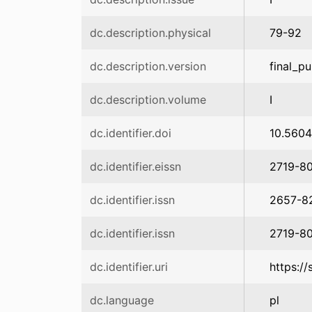
dc.description.physical
79-92
dc.description.version
final_pu
dc.description.volume
I
dc.identifier.doi
10.5604
dc.identifier.eissn
2719-8
dc.identifier.issn
2657-8
dc.identifier.issn
2719-8
dc.identifier.uri
https:/
dc.language
pl