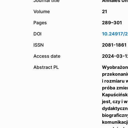
Journal title
Annales Uni
Volume
21
Pages
289–301
DOI
10.24917/2
ISSN
2081-1861
Access date
2024-03-1
Abstract PL
Wyobrażone 
przekonaniu
i rozmiaru 
próba zmier
Kapuścińsk
jest, czy i
dydaktyczn
biograficz
komunikacj