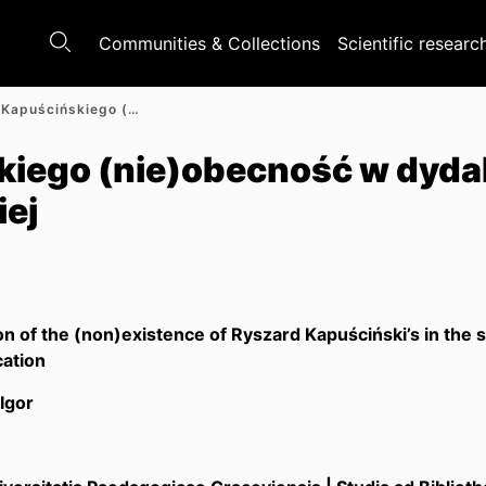
Communities & Collections
Scientific researc
Ryszarda Kapuścińskiego (nie)obecność w dydaktyce szkolnej i akademickiej
kiego (nie)obecność w dyda
iej
of the (non)existence of Ryszard Kapuściński’s in the s
cation
Igor