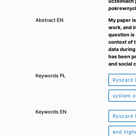
uczelniach 
pokrewnyc
Abstract EN
My paper is
work, and i
question is
context of 
data during
has been pr
and social 
Keywords PL
Ryszard 
system o
Keywords EN
Ryszard 
and high