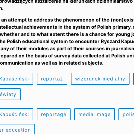
prowadzących kształcenie na kierunkach dziennikarstwo 
h.
 an attempt to address the phenomenon of the (non)exis
ntellectual achievements in the system of Polish primary
 whether and to what extent there is a chance for young
the Polish educational system to encounter Ryszard Kapuśc
 any of their modules as part of their courses in journal
epared on the basis of survey data collected at Polish uni
communication as well as in related subjects.
Kapuściński
reportaż
wizerunek medialny
światy
Kapuściński
reportage
media image
poli
er education