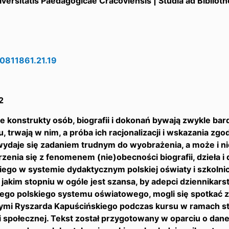
versitatis Paedagogicae Cracoviensis | Studia ad Bibliot
0811861.21.19
2
konstrukty osób, biografii i dokonań bywają zwykle bard
, trwają w nim, a próba ich racjonalizacji i wskazania z
wydaje się zadaniem trudnym do wyobrażenia, a może i n
zenia się z fenomenem (nie)obecności biografii, dzieła i
iego w systemie dydaktycznym polskiej oświaty i szkol
 w jakim stopniu w ogóle jest szansa, by adepci dziennikar
ego polskiego systemu oświatowego, mogli się spotkać z
nymi Ryszarda Kapuścińskiego podczas kursu w ramach s
i społecznej. Tekst został przygotowany w oparciu o da