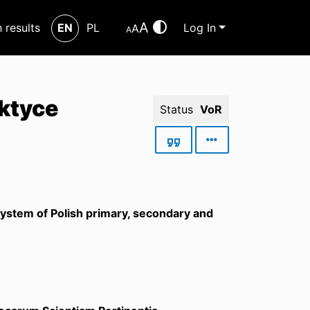
A
h results
EN
PL
Log In
A
A
ktyce
Status
VoR
ystem of Polish primary, secondary and