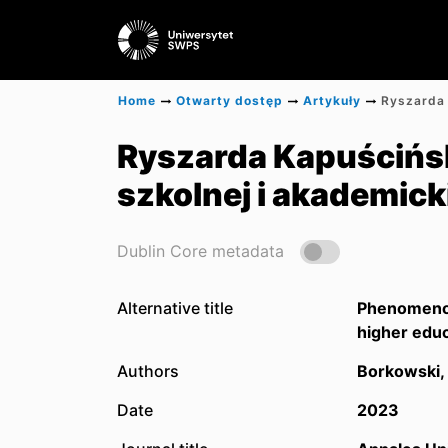
Home
Otwarty dostęp
Artykuły
Ryszarda Kapuścińs
szkolnej i akademick
Dublin Core metadata
Alternative title
Phenomenon 
higher edu
Authors
Borkowski, 
Date
2023