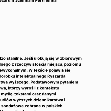
hecarum Scientiam Pertinentia
zo stabilne. Jeśli ulokują się w zbiorowym
godnego z rzeczywistością miejsca, poziomu
iewykonalnym. W tekście pojawia się
 dorobku intelektualnego Ryszarda
nictwa wyższego. Podstawowym pytaniem
stwa, którzy wyrośli z kontekstu
 myślą, tekstami oraz danymi
tudiów wyższych dziennikarstwa i
ne sondażowe zebrane w polskich