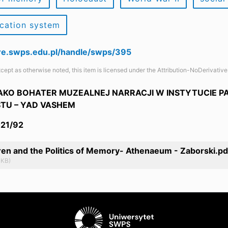
cation system
are.swps.edu.pl/handle/swps/395
cept as otherwise noted, this item is licensed under the Attribution-NoDerivativ
AKO BOHATER MUZEALNEJ NARRACJI W INSTYTUCIE P
TU – YAD VASHEM
021/92
ren and the Politics of Memory- Athenaeum - Zaborski.pd
 KB)