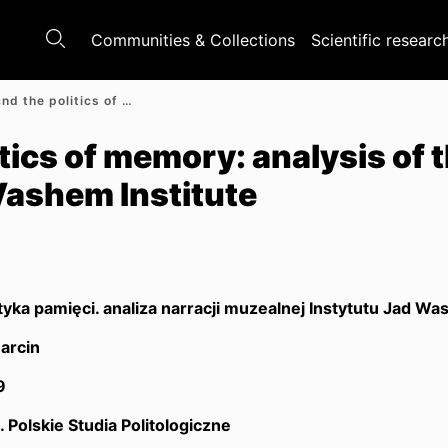
Communities & Collections
Scientific researc
Children and the politics of memory: analysis of the museum narrative at the Yad Vashem Institute
itics of memory: analysis o
 Vashem Institute
lityka pamięci. analiza narracji muzealnej Instytutu Jad W
arcin
9
Polskie Studia Politologiczne