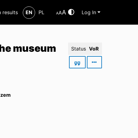
A
h results
EN
PL
Log In
A
A
f the museum
Status
VoR
aszem