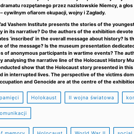
dramatu rozpętanego przez nazistowskie Niemcy, a głos 
– cywilnym ofiarom okupacji, wojny i Zagłady.
d Vashem Institute presents the stories of the youngest 
y in its narrative? Do the authors of the exhibition devote
fates ‘inscribed’ in the overall message about history? Is 
re of the message? Is the museum presentation dedicated to
 of anonymous participants in wartime events? The autho
y analysing the narrative line of the Holocaust History
nducted show that the Holocaust story presented in this 
ed in interrupted lives. The perspective of the victims dom
occupation and Genocide are at the centre of the exhibitio
 pamięci
Holokaust
II wojna światowa
ko
omunikacji
 of memory
Holocaust
World War II
socia