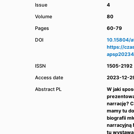
Issue
4
Volume
80
Pages
60-79
DOI
10.15804/a
https://cz
apsp2023
ISSN
1505-2192
Access date
2023-12-2
Abstract PL
W jaki spo
prezentowa
narrację? C
mamy tu do 
biografii m
narracyjną
tu wystawa 