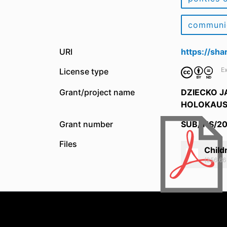
communi
URI
https://sh
Ex
License type
Grant/project name
DZIECKO J
HOLOKAUS
Grant number
SUB/INS/2
Files
Child
(356.66