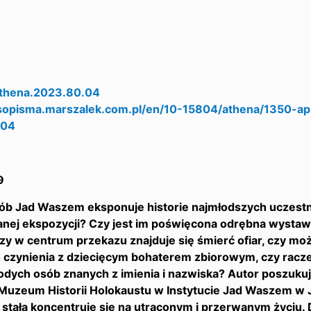
thena.2023.80.04
asopisma.marszalek.com.pl/en/10-15804/athena/1350-
404
9
sób Jad Waszem eksponuje historie najmłodszych uczestn
nej ekspozycji? Czy jest im poświęcona odrębna wystawa
zy w centrum przekazu znajduje się śmierć ofiar, czy mo
czynienia z dziecięcym bohaterem zbiorowym, czy raczej 
łodych osób znanych z imienia i nazwiska? Autor poszukuje
 Muzeum Historii Holokaustu w Instytucie Jad Waszem w 
stała koncentruje się na utraconym i przerwanym życiu. 