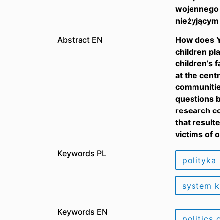
wojennego 
nieżyjącym 
Abstract EN
How does Ya
children pla
children’s 
at the cent
communities
questions b
research co
that result
victims of 
Keywords PL
polityka
system k
Keywords EN
politics