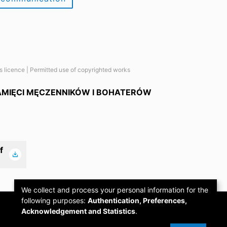
es licence | Permitted use of copyrighted works
AMIĘCI MĘCZENNIKÓW I BOHATERÓW
f
We collect and process your personal information for the
following purposes:
Authentication, Preferences,
Acknowledgement and Statistics
.