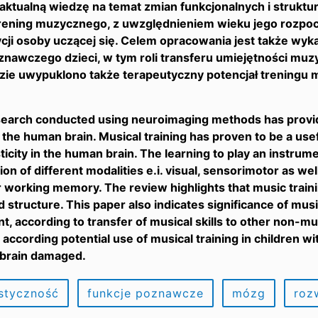
aktualną wiedzę na temat zmian funkcjonalnych i strukt
ening muzycznego, z uwzględnieniem wieku jego rozpocz
cji osoby uczącej się. Celem opracowania jest także wyk
znawczego dzieci, w tym roli transferu umiejętności mu
zie uwypuklono także terapeutyczny potencjał treningu
arch conducted using neuroimaging methods has provided
of the human brain. Musical training has proven to be a us
sticity in the human brain. The learning to play an instrume
ion of different modalities e.i. visual, sensorimotor as we
or working memory. The review highlights that music trai
 structure. This paper also indicates significance of music
, according to transfer of musical skills to other non-mu
 according potential use of musical training in children w
 brain damaged.
styczność
funkcje poznawcze
mózg
roz