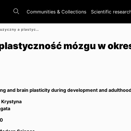
Communities & Collections
Scientific researc
Trening muzyczny a plastyczność mózgu w okresie rozwoju i dorosłości
plastyczność mózgu w okres
ing and brain plasticity during development and adulthoo
 Krystyna
Agata
0