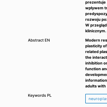
prezentuje 
wpływem tr
predyspozy
rozwoju po
W przegląd
klinicznym.
Abstract EN
Modern rese
plasticity 
related pla
the interact
inhibition 
function and
development
information
adults with
Keywords PL
neuropla