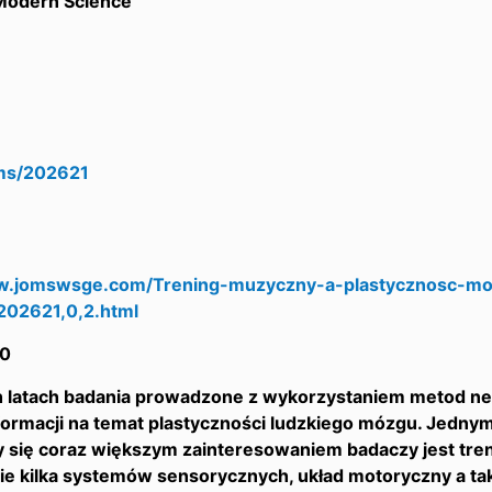
 Modern Science
ms/202621
w.jomswsge.com/Trening-muzyczny-a-plastycznosc-mo
,202621,0,2.html
0
h latach badania prowadzone z wykorzystaniem metod ne
ormacji na temat plastyczności ludzkiego mózgu. Jednym
y się coraz większym zainteresowaniem badaczy jest tre
ie kilka systemów sensorycznych, układ motoryczny a ta