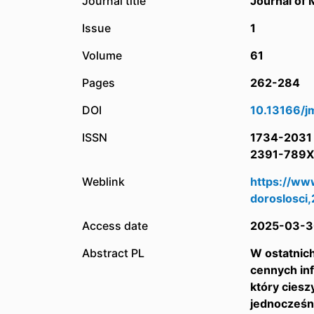
Journal title
Journal of
Issue
1
Volume
61
Pages
262-284
DOI
10.13166/j
ISSN
1734-2031
2391-789X
Weblink
https://ww
doroslosci
Access date
2025-03-3
Abstract PL
W ostatnic
cennych inf
który ciesz
jednocześn