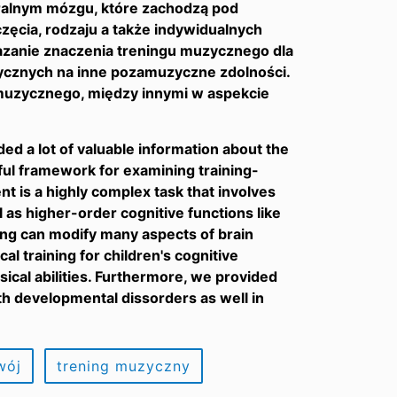
uralnym mózgu, które zachodzą pod
ęcia, rodzaju a także indywidualnych
azanie znaczenia treningu muzycznego dla
zycznych na inne pozamuzyczne zdolności.
 muzycznego, między innymi w aspekcie
 a lot of valuable information about the
eful framework for examining training-
nt is a highly complex task that involves
ll as higher-order cognitive functions like
ning can modify many aspects of brain
al training for children's cognitive
sical abilities. Furthermore, we provided
ith developmental dissorders as well in
wój
trening muzyczny