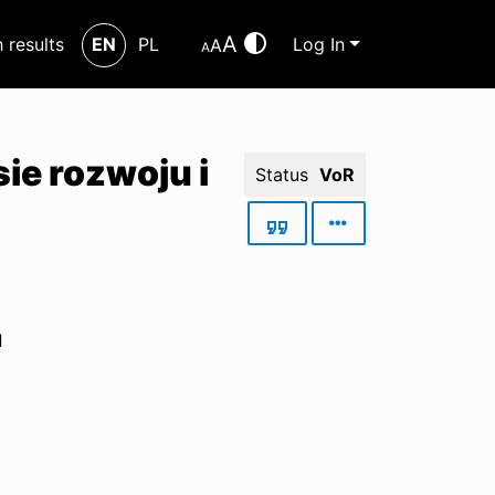
A
h results
EN
PL
Log In
A
A
ie rozwoju i
Status
VoR
d