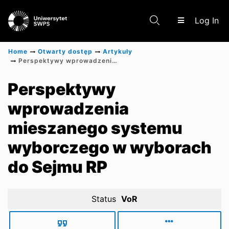
(c
Log In
Home
Otwarty dostęp
Artykuły
Perspektywy wprowadzenia mieszanego systemu wyborczego w wyborach do Sejmu RP
Communities & Collections
Perspektywy
wprowadzenia
Scientific research results
mieszanego systemu
wyborczego w wyborach
do Sejmu RP
Status
VoR