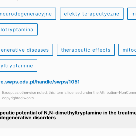
neurodegeneracyjne
efekty terapeutyczne
m
lotryptamina
enerative diseases
therapeutic effects
mito
yltryptamine
are.swps.edu.pl/handle/swps/1051
Except as otherwise noted, this item is licensed under the Attribution-NonComm
copyrighted works
eutic potential of N,N-dimethyltryptamine in the treatme
degenerative disorders