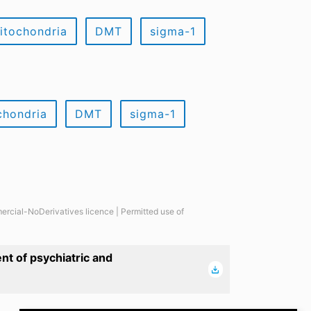
itochondria
DMT
sigma-1
chondria
DMT
sigma-1
ercial-NoDerivatives licence | Permitted use of
nt of psychiatric and