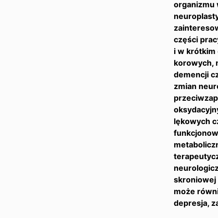
organizmu 
neuroplast
zaintereso
części prac
i w krótkim
korowych, 
demencji cz
zmian neuro
przeciwzap
oksydacyjny
lękowych c
funkcjonow
metabolicz
terapeutyc
neurologicz
skroniowej
może równie
depresja, z