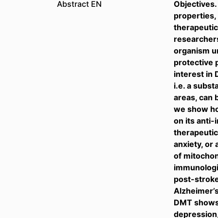
Abstract EN
Objectives.
properties,
therapeutic
researchers
organism un
protective 
interest in
i.e. a subst
areas, can 
we show ho
on its anti
therapeutic
anxiety, or
of mitochon
immunologic
post-stroke
Alzheimer’s
DMT shows t
depression,