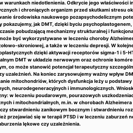
w warunkach niedotlenienia. Odkrycie jego właściwości
ycznych i chroniących organizm przed skutkami stresu 
wanie środowiska naukowego pozapsychodelicznym pote
y pokazujemy, jak DMT, dzięki byciu psychoplastogenem, 
 czasie pobudzającą mechanizmy strukturalnej i funkcjon
może być wykorzystywane w leczeniu choroby Alzheime
ołowo-skroniowej, a także w leczeniu depresji. W kolejn
plastycznych dzięki aktywacji receptorów sigma-1 i 5-HT 
alnym DMT w układzie nerwowym oraz ochronie komórek
m, co może stanowić potencjał terapeutyczny szczególni
zy uzależnień. Na koniec zarysowujemy ważny wpływ DM
anie mitochondriów, których dysfunkcja leży u podstawy
nych, neurodegeneracyjnych i immunologicznych. Wnioski
zny: w leczeniu poudarowym, pourazowych uszkodzeniach
nych i mitochondrialnych, m.in. w chorobach Alzheimera 
 czy stwardnieniu zanikowym bocznym i stwardnieniu ro
ż przejawiać się w terapii PTSD i w leczeniu zaburzeń ne
aburzenia lękowe czy uzależnienia.