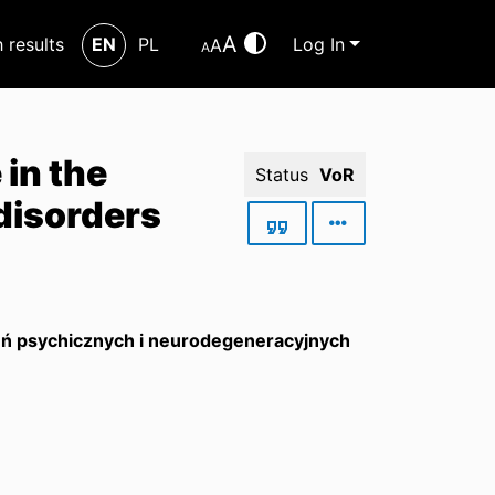
A
h results
EN
PL
Log In
A
A
in the
Status
VoR
disorders
eń psychicznych i neurodegeneracyjnych