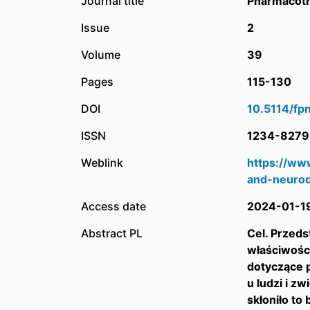
Journal title
Pharmacoth
Issue
2
Volume
39
Pages
115-130
DOI
10.5114/fp
ISSN
1234-8279
Weblink
https://ww
and-neurod
Access date
2024-01-1
Abstract PL
Cel. Przed
właściwości
dotyczące 
u ludzi i z
skłoniło to