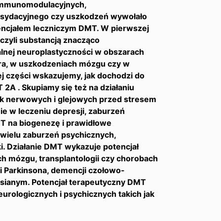
 immunomodulacyjnych,
oksydacyjnego czy uszkodzeń wywołało
ncjałem leczniczym DMT. W pierwszej
czyli substancją znacząco
alnej neuroplastyczności w obszarach
ra, w uszkodzeniach mózgu czy w
ej części wskazujemy, jak dochodzi do
2A . Skupiamy się też na działaniu
 nerwowych i glejowych przed stresem
e w leczeniu depresji, zaburzeń
T na biogenezę i prawidłowe
 wielu zaburzeń psychicznych,
. Działanie DMT wykazuje potencjał
 mózgu, transplantologii czy chorobach
i Parkinsona, demencji czołowo-
zsianym. Potencjał terapeutyczny DMT
urologicznych i psychicznych takich jak