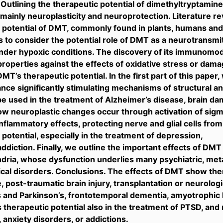
 Outlining the therapeutic potential of dimethyltryptamin
 mainly neuroplasticity and neuroprotection. Literature re
 potential of DMT, commonly found in plants, humans and 
 to consider the potential role of DMT as a neurotransmitte
der hypoxic conditions. The discovery of its immunomodu
properties against the effects of oxidative stress or dam
 DMT’s therapeutic potential. In the first part of this pa
ance significantly stimulating mechanisms of structural and
be used in the treatment of Alzheimer’s disease, brain d
w neuroplastic changes occur through activation of sig
-inflammatory effects, protecting nerve and glial cells fr
 potential, especially in the treatment of depression,
 addiction. Finally, we outline the important effects of D
dria, whose dysfunction underlies many psychiatric, met
al disorders. Conclusions. The effects of DMT show thera
, post-traumatic brain injury, transplantation or neurolog
 and Parkinson’s, frontotemporal dementia, amyotrophic lat
herapeutic potential also in the treatment of PTSD, and n
 anxiety disorders, or addictions.