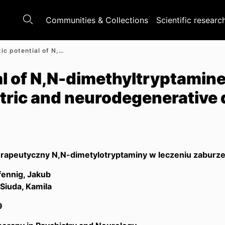
Communities & Collections
Scientific researc
Therapeutic potential of N,N-dimethyltryptamine in the treatment of psychiatric and neurodegenerative disorders
l of N,N-dimethyltryptamine 
tric and neurodegenerative 
terapeutyczny N,N-dimetylotryptaminy w leczeniu zaburz
ennig, Jakub
Siuda, Kamila
9