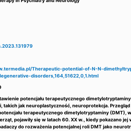
erapy in Psychiatry and Neurology
n.2023.131979
w.termedia.pl/Therapeutic-potential-of-N-N-dimethyltry
egenerative-disorders,164,51622,0,1.html
9
stawienie potencjału terapeutycznego dimetylotryptamin
, takich jak neuroplastyczność, neuroprotekcja. Przeglą
potencjału terapeutycznego dimetylotryptaminy (DMT), w
wierząt, pojawiły się w latach 60. XX w., kiedy pokazano je
 badaczy do rozważenia potencjalnej roli DMT jako neuro