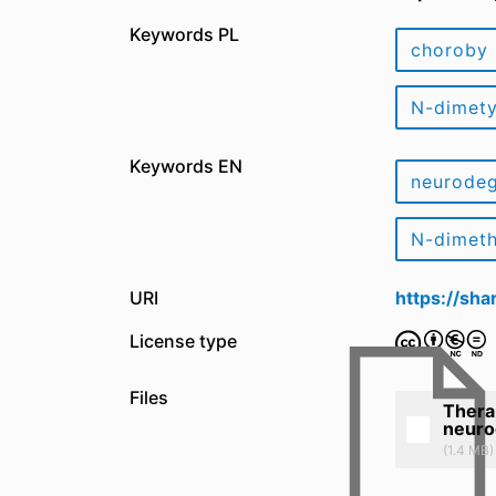
Keywords PL
choroby 
N-dimety
Keywords EN
neurodeg
N-dimeth
URI
https://sh
License type
Files
Therap
neuro
(1.4 MB)