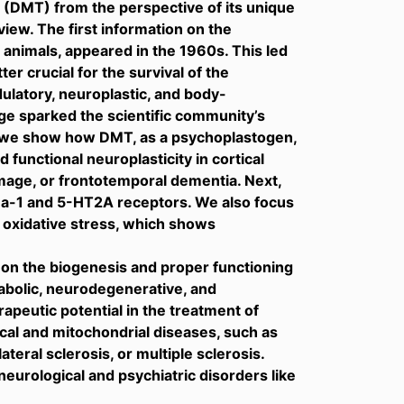
e (DMT) from the perspective of its unique
view. The first information on the
animals, appeared in the 1960s. This led
r crucial for the survival of the
latory, neuroplastic, and body-
age sparked the scientific community’s
per, we show how DMT, as a psychoplastogen,
 functional neuroplasticity in cortical
amage, or frontotemporal dementia. Next,
ma-1 and 5-HT2A receptors. We also focus
om oxidative stress, which shows
MT on the biogenesis and proper functioning
abolic, neurodegenerative, and
peutic potential in the treatment of
ical and mitochondrial diseases, such as
eral sclerosis, or multiple sclerosis.
eurological and psychiatric disorders like